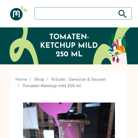
Suche nach: Zum Beispiel Wein, Fleisch, Keramik, H
Suche nach
TOMATEN-
KETCHUP MILD
250 ML
Home
Shop
Kräuter, Gewürze & Saucen
Tomaten-Ketchup mild 250 ml