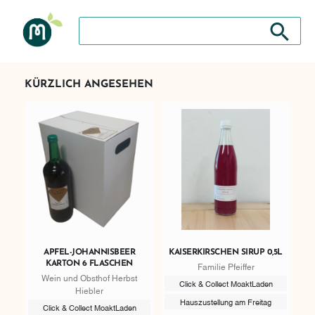
Suche nach: Zum Beispiel Wein, Fleisch, Keramik, H
Suche nach
KÜRZLICH ANGESEHEN
APFEL-JOHANNISBEER
KAISERKIRSCHEN SIRUP 0,5L
KARTON 6 FLASCHEN
Familie Pfeiffer
Wein und Obsthof Herbst
Click & Collect MoaktLaden
Hiebler
Hauszustellung am Freitag
Click & Collect MoaktLaden