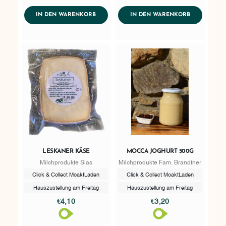
AddToWishlist
AddToWishlist
ADDTOCART
ADDTOCART
IN DEN WARENKORB
IN DEN WARENKORB
LESKANER KÄSE
MOCCA JOGHURT 500G
Milchprodukte Sias
Milchprodukte Fam. Brandtner
Click & Collect MoaktLaden
Click & Collect MoaktLaden
Hauszustellung am Freitag
Hauszustellung am Freitag
€4,10
€3,20