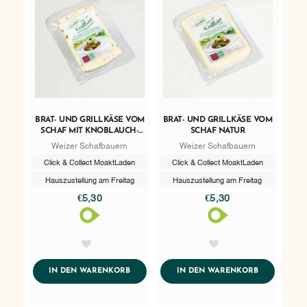
BRAT- UND GRILLKÄSE VOM
BRAT- UND GRILLKÄSE VOM
SCHAF MIT KNOBLAUCH-
SCHAF NATUR
KRÄUTERN
Weizer Schafbauern
Weizer Schafbauern
Click & Collect MoaktLaden
Click & Collect MoaktLaden
Hauszustellung am Freitag
Hauszustellung am Freitag
€5,30
€5,30
AddToWishlist
AddToWishlist
ADDTOCART
ADDTOCART
IN DEN WARENKORB
IN DEN WARENKORB