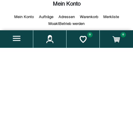
Mein Konto
Mein Konto
Aufträge
Adressen
Warenkorb
Merkliste
MoaktBetrieb werden
0
0
Über uns
Verein:
Weiz is(s)t regional – Verein zur Steigerung der
regionalen Lebensmittelversorgung und -qualität im
Genussraum Weiz
Adresse:
Florianigasse 5, 8160 Weiz / Vereinssitz: Hauptplatz
7, 8160 Weiz
Email:
info@moakt.at
Tel.:
+43 664 60 931 175
Zahlungsmethoden: