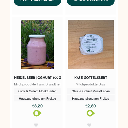
ADDTOCART
ADDTOCART
IN DEN WARENKORB
IN DEN WARENKORB
HEIDELBEER JOGHURT 500G
KÄSE GÖTTELSBERT
Milchprodukte Fam. Brandtner
Milchprodukte Sias
Click & Collect MoaktLaden
Click & Collect MoaktLaden
Hauszustellung am Freitag
Hauszustellung am Freitag
€3,20
€2,80