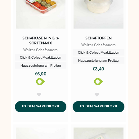
SCHAFKÄSE MINIS, 3-
SCHAFTOPFEN
SORTEN-MIX
Weizer Schafbauern
Weizer Schafbauern
Click & Collect MoaktLaden
Click & Collect MoaktLaden
Hauszustellung am Freitag
Hauszustellung am Freitag
€3,40
€6,90
AddToWishlist
AddToWishlist
ADDTOCART
ADDTOCART
IN DEN WARENKORB
IN DEN WARENKORB