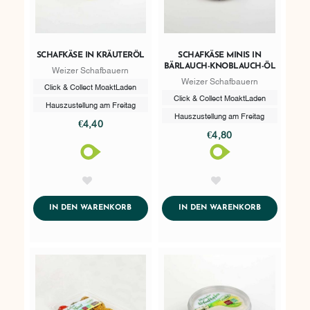
SCHAFKÄSE IN KRÄUTERÖL
SCHAFKÄSE MINIS IN
BÄRLAUCH-KNOBLAUCH-ÖL
Weizer Schafbauern
Weizer Schafbauern
Click & Collect MoaktLaden
Click & Collect MoaktLaden
Hauszustellung am Freitag
Hauszustellung am Freitag
€4,40
€4,80
AddToWishlist
AddToWishlist
ADDTOCART
ADDTOCART
IN DEN WARENKORB
IN DEN WARENKORB