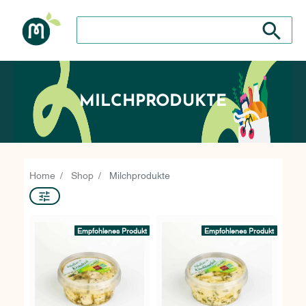
Suche nach: Zum Beispiel Wein, Fleisch, Keramik, H
Suche nach
MILCHPRODUKTE
Home
Shop
Milchprodukte
Empfohlenes Produkt
Empfohlenes Produkt