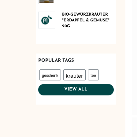
BIO-GEWÜRZKRÄUTER
"ERDÄPFEL & GEMÜSE"
20G
POPULAR TAGS
kräuter
geschenk
tee
VIEW ALL