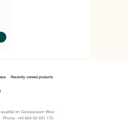
CART
ase
Recently viewed products
t
d -qualität im Genussraum Weiz
Phone:
+43 664 60 931 175