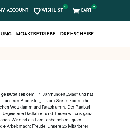
0
0
WISHLIST
CART
MY ACCOUNT
LUNG
MOAKTBETRIEBE
DREHSCHEIBE
ge lautet seit dem 17. Jahrhundert „Sias“ und hat
gkeit unserer Produkte. „… vom Sias`n komm i her
wischen Weizklamm und Raabklamm. Der Raabtal
 begeisterte Radfahrer sind, freuen wir uns ganz
hen. Wir sind ein Familienbetrieb mit guter
 die Arbeit macht Freude. Unsere 25 Mitarbeiter