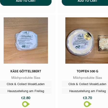
ADDTOCART
ADDTO
ADD TO CART
ADD TO CART
KÄSE GÖTTELSBERT
TOPFEN 500 G
Milchprodukte Sias
Milchprodukte Sias
Click & Collect MoaktLaden
Click & Collect MoaktLaden
Hauszustellung am Freitag
Hauszustellung am Freitag
€2.80
€3.70