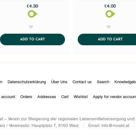
€4.30
€4.00
AddToWishlist
AddToWishlist
ADDTOCART
ADDTO
ADD TO CART
ADD TO CART
um
Datenschutzerklärung
Über Uns
Contact us
Search
Knowledgeb
 account
Orders
Addresses
Cart
Wishlist
Apply for vendor accoun
nal – Verein zur Steigerung der regionalen Lebensmittelversorgung un
iz / Vereinssitz: Hauptplatz 7, 8160 Weiz
Email:
info@moakt.at