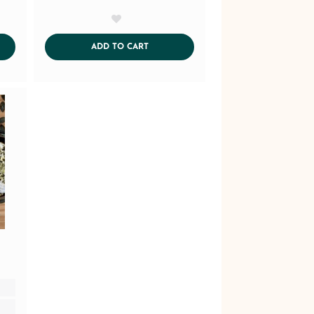
AddToWishlist
CART
ADDTOCART
ADD TO CART