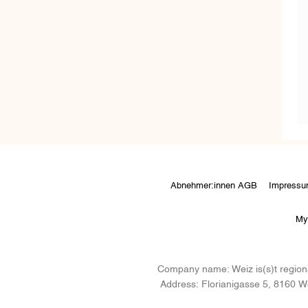
Abnehmer:innen AGB
Impress
My
Company name:
Weiz is(s)t regio
Address:
Florianigasse 5, 8160 We