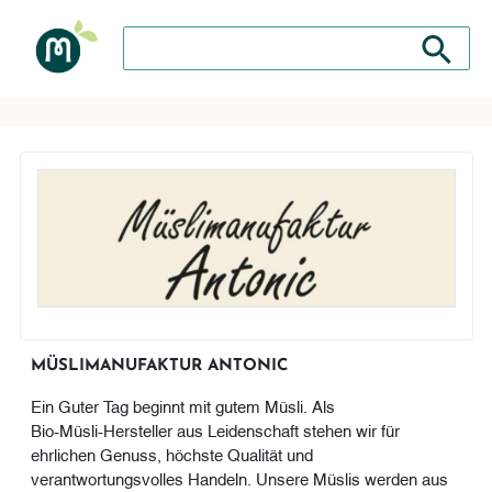
Suche nach: Zum Beispiel Wein, Fleisch, Keramik, H
Suche nach
MÜSLIMANUFAKTUR ANTONIC
Ein Guter Tag beginnt mit gutem Müsli. Als
Bio‑Müsli‑Hersteller aus Leidenschaft stehen wir für
ehrlichen Genuss, höchste Qualität und
verantwortungsvolles Handeln. Unsere Müslis werden aus