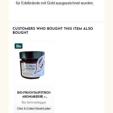
für Edelbrände mit Gold ausgezeichnet wurden.
CUSTOMERS WHO BOUGHT THIS ITEM ALSO
BOUGHT
Bio
BIO-FRUCHTAUFSTRICH
ARONIABEERE +
ZWETSCHKE 212 ML
Bio Schmallegger
Click & Collect MoaktLaden