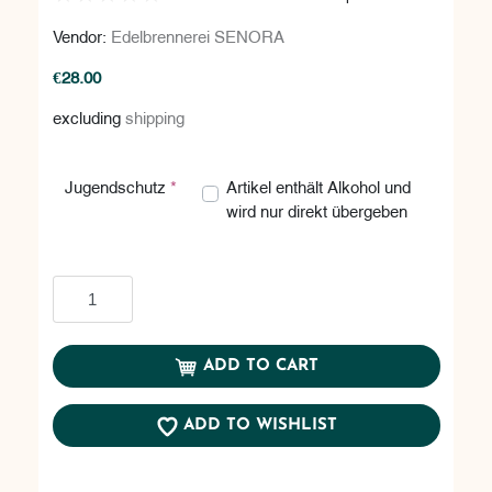
Vendor:
Edelbrennerei SENORA
€28.00
excluding
shipping
Artikel enthält Alkohol und wird nur d
Artikel enthält Alkohol und
Jugendschutz
*
wird nur direkt übergeben
Add to cart
ADD TO CART
ADD TO WISHLIST