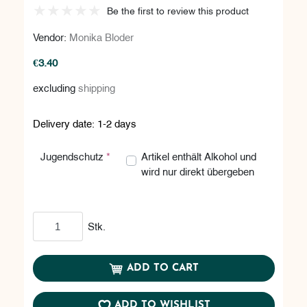
Be the first to review this product
Vendor:
Monika Bloder
€3.40
excluding
shipping
Delivery date:
1-2 days
Artikel enthält Alkohol und wird nur d
Artikel enthält Alkohol und
Jugendschutz
*
wird nur direkt übergeben
Add to cart
Stk.
ADD TO CART
ADD TO WISHLIST