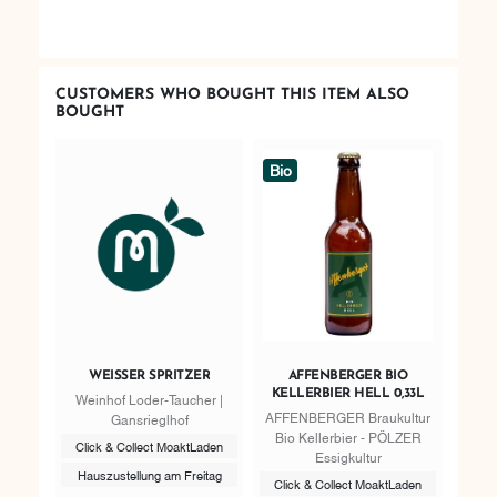
CUSTOMERS WHO BOUGHT THIS ITEM ALSO
BOUGHT
Bio
WEISSER SPRITZER
AFFENBERGER BIO
KELLERBIER HELL 0,33L
Weinhof Loder-Taucher |
AFFENBERGER Braukultur
Gansrieglhof
Bio Kellerbier - PÖLZER
Click & Collect MoaktLaden
Essigkultur
Hauszustellung am Freitag
Click & Collect MoaktLaden