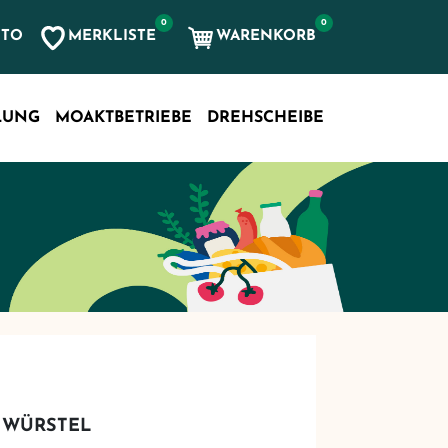
0
0
MERKLISTE
WARENKORB
NTO
, etc...
LUNG
MOAKTBETRIEBE
DREHSCHEIBE
HWÜRSTEL