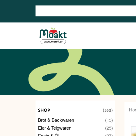
Suche nach: Zum Beispiel Wein, Fleisch, Keramik, H
Ho
SHOP
(552)
Brot & Backwaren
(15)
Eier & Teigwaren
(25)
Essig & Öl
(27)