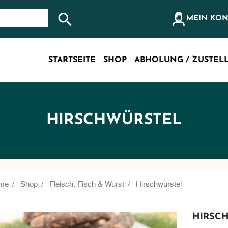
olz, etc...
MEIN KO
Suche nach: Zum Beispiel Wein, Fleisch, Keramik, Holz
STARTSEITE
SHOP
ABHOLUNG / ZUSTEL
HIRSCHWÜRSTEL
me
Shop
Fleisch, Fisch & Wurst
Hirschwürstel
HIRSC