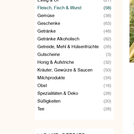
Fleisch, Fisch & Wurst
(58)
Gemüse
(38)
Geschenke
(63)
Getränke
(48)
Getränke Alkoholisch
(82)
Getreide, Mehl & Hülsenfrüchte
(26)
Gutscheine
(3)
Honig & Aufstriche
(32)
Kräuter, Gewürze & Saucen
(50)
Milchprodukte
(34)
Obst
(16)
Spezialitäten & Deko
(28)
Süßigkeiten
(20)
Tee
(28)