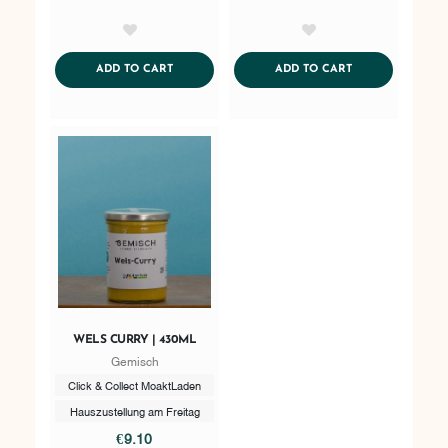
AddToWishlist
AddToWishlist
ADDTOCART
ADDTOCART
ADD TO CART
ADD TO CART
WELS CURRY | 430ML
Gemisch
Click & Collect MoaktLaden
Hauszustellung am Freitag
€9.10