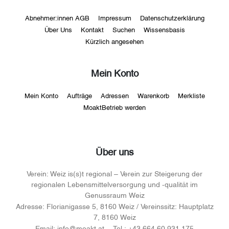
Abnehmer:innen AGB
Impressum
Datenschutzerklärung
Über Uns
Kontakt
Suchen
Wissensbasis
Kürzlich angesehen
Mein Konto
Mein Konto
Aufträge
Adressen
Warenkorb
Merkliste
MoaktBetrieb werden
Über uns
Verein:
Weiz is(s)t regional – Verein zur Steigerung der
regionalen Lebensmittelversorgung und -qualität im
Genussraum Weiz
Adresse:
Florianigasse 5, 8160 Weiz / Vereinssitz: Hauptplatz
7, 8160 Weiz
Email:
info@moakt.at
Tel.:
+43 664 60 931 175