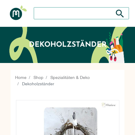
Suche nach: Zum Beispiel Wein, Fleisch, Keramik, H
Suche nach
DEKOHOLZSTÄNDER
Home
Shop
Spezialitäten & Deko
Dekoholzständer