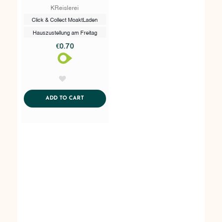
KReislerei
Click & Collect MoaktLaden
Hauszustellung am Freitag
€0.70
AddToWishlist
ADDTOCART
ADD TO CART