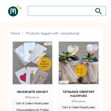
Search store
Search sto
Home
Products tagged with 'verpackung'
GRUSSKARTE GENÄHT
TETRAPACK ÜBERTOPF
HAUSWURZ
KReislerei
KReislerei
Click & Collect MoaktLaden
Click & Collect MoaktLaden
Hauszustellung am Freitag