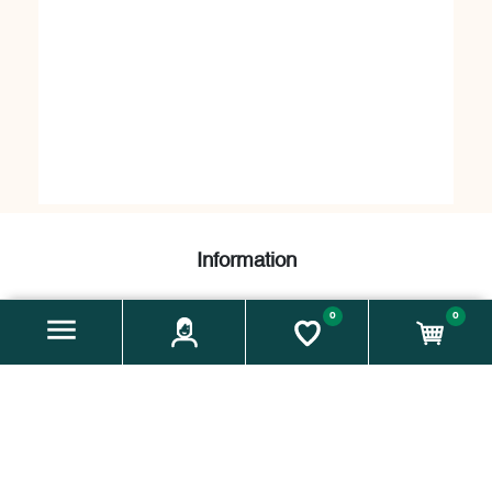
Information
Abnehmer:innen AGB
Impressum
Datenschutzerklärung
0
0
Über Uns
Contact us
Search
Knowledgebase
Recently viewed products
My account
My account
Orders
Addresses
Cart
Wishlist