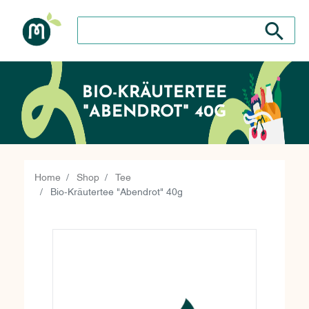
Search store
Search sto
BIO-KRÄUTERTEE
"ABENDROT" 40G
Home
Shop
Tee
Bio-Kräutertee "Abendrot" 40g