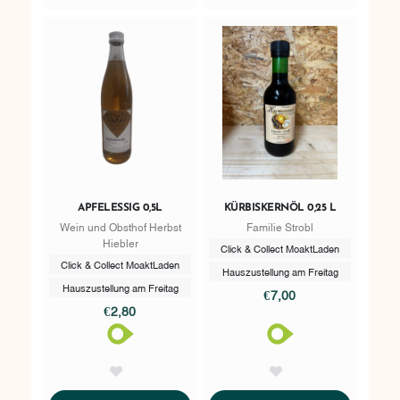
APFELESSIG 0,5L
KÜRBISKERNÖL 0,25 L
Wein und Obsthof Herbst
Familie Strobl
Hiebler
Click & Collect MoaktLaden
Click & Collect MoaktLaden
Hauszustellung am Freitag
Hauszustellung am Freitag
€7,00
€2,80
AddToWishlist
AddToWishlist