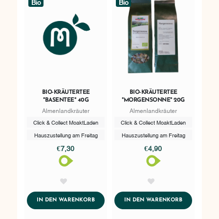
Bio
Bio
BIO-KRÄUTERTEE
BIO-KRÄUTERTEE
"BASENTEE" 40G
"MORGENSONNE" 20G
Almenlandkräuter
Almenlandkräuter
Click & Collect MoaktLaden
Click & Collect MoaktLaden
Hauszustellung am Freitag
Hauszustellung am Freitag
€7,30
€4,90
AddToWishlist
AddToWishlist
ADDTOCART
ADDTOCART
IN DEN WARENKORB
IN DEN WARENKORB