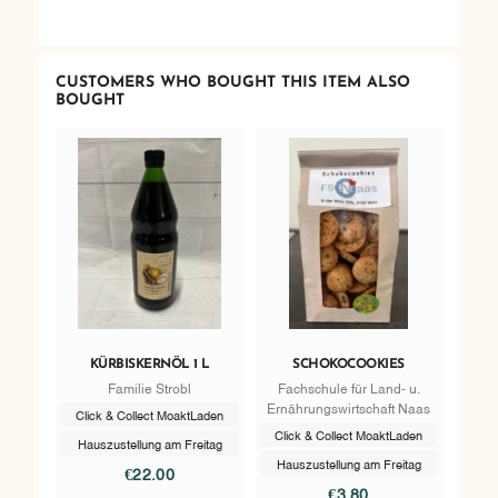
CUSTOMERS WHO BOUGHT THIS ITEM ALSO
BOUGHT
KÜRBISKERNÖL 1 L
SCHOKOCOOKIES
Familie Strobl
Fachschule für Land- u.
Ernährungswirtschaft Naas
Click & Collect MoaktLaden
Click & Collect MoaktLaden
Hauszustellung am Freitag
Hauszustellung am Freitag
€22.00
€3.80