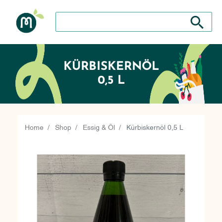
Search store
Search sto
KÜRBISKERNÖL
0,5 L
Home
Shop
Essig & Öl
Kürbiskernöl 0,5 L