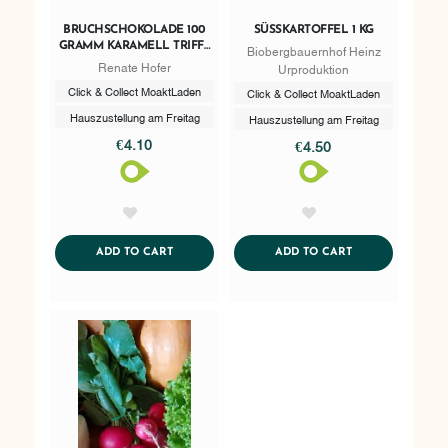
BRUCHSCHOKOLADE 100
SÜSSKARTOFFEL 1 KG
GRAMM KARAMELL TRIFFT
Biobergbauernhof Heinz
ZARTBITTER
Renate Hofer
Urproduktion
Click & Collect MoaktLaden
Click & Collect MoaktLaden
Hauszustellung am Freitag
Hauszustellung am Freitag
€4.10
€4.50
AddToWishlist
AddToWishlist
ADDTOCART
ADDTOCART
ADD TO CART
ADD TO CART